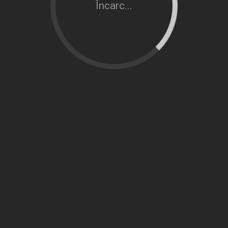
Încarc...